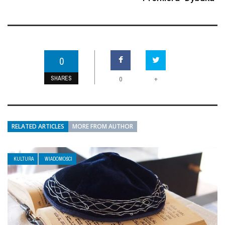
0
SHARES
+
0
RELATED ARTICLES
MORE FROM AUTHOR
KULTURA
WIADOMOŚCI