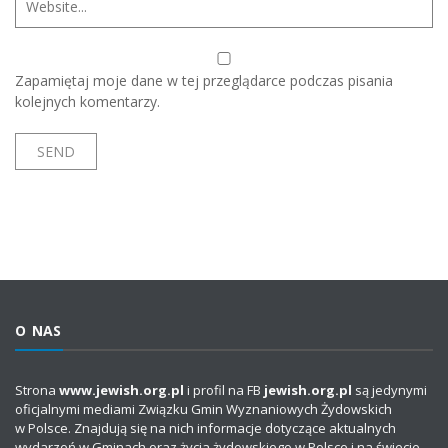
Zapamiętaj moje dane w tej przeglądarce podczas pisania
kolejnych komentarzy.
O NAS
Strona
www.jewish.org.pl
i profil na FB
jewish.org.pl
są jedynymi
oficjalnymi mediami Związku Gmin Wyznaniowych Żydowskich
w Polsce. Znajdują się na nich informacje dotyczące aktualnych
wydarzeń w Gminach oraz życia żydowskiego w Polsce i na świecie.