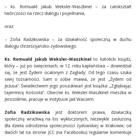
– ks. Romuald Jakub Weksler-Waszkinel – za całokształt
twórczości na rzecz dialogu i pojednania,
oraz
– Zofia Radzikowska – za działalność społeczną w duchu
dialogu chrześcijańsko-żydowskiego.
Ks. Romuald Jakub Weksler-Waszkinel
to katolicki ksiądz,
który – już po święceniach, w 12. roku kapłaństwa – dowiedział
się, że jest Żydem ocalonym z Zagłady. Od tego czasu szuka
swej tożsamości. Sam o sobie mawia, że jest „Żydem od
Jezusa”. Świadectwem jego poszukiwań jest książka: „Zgłębiając
tajemnicę Kościoła”. Obecnie ks. Weksler-Waszkinel mieszka w
Jerozolimie, pracuje w Instytucie Jad Waszem.
Zofia Radzikowska
jest doktorem prawa, działaczką
społeczną wrażliwą na los wykluczonych, niezwykle zasłużoną
dla dzieła odrodzenia społeczności żydowskiej w Krakowie; od
dwóch lat na stronie JCC (na Facebooku) regularnie komentuje