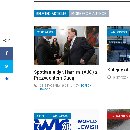
RELATED ARTICLES
MORE FROM AUTHOR
WIADOMOŚCI
WIADOMOŚCI
0
Kolejny at
Spotkanie dyr. Harrisa (AJC) z
Prezydentem Dudą
9 STYCZNI
16 STYCZNIA 2018
BY
TOMEK
JEDRCZAK
OPINIE
WIADOMOŚCI
ANTYSEMITYZ