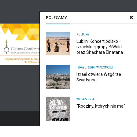
POLECAMY
KULTURA
Lublin: Koncert polsko –
izraelskiej grupy BiWald
oraz Shachara Elnatana
IZRAEL I ŚWIAT
WIADOMOŚCI
Izrael otwiera Wzgórze
Świątynne
WYDARZENIA
"Rodziny, których nie ma"
ODO, zaktualizowaliśmy politykę prywatności serwisu.