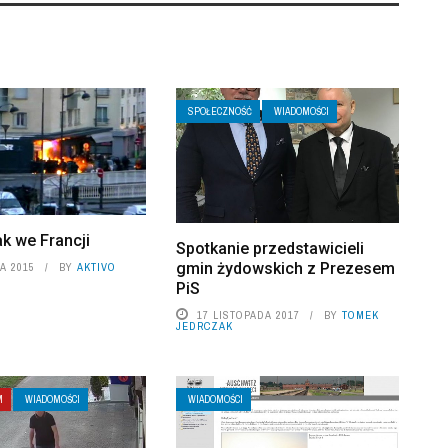
SPOŁECZNOŚĆ
WIADOMOŚCI
ak we Francji
Spotkanie przedstawicieli
gmin żydowskich z Prezesem
A 2015
BY
AKTIVO
PiS
17 LISTOPADA 2017
BY
TOMEK
JEDRCZAK
M
WIADOMOŚCI
WIADOMOŚCI