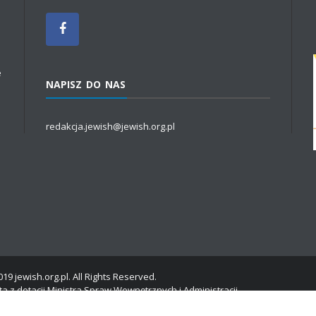
e
NAPISZ DO NAS
redakcja.jewish@jewish.org.pl
19 jewish.org.pl. All Rights Reserved.
a z dotacji Ministra Spraw Wewnętrznych i Administracji.
dardy ochrony danych osobowych, w związku z wejściem rozporządzenia R