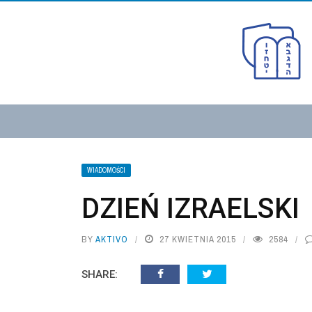
WIADOMOŚCI
DZIEŃ IZRAELSKI
BY
AKTIVO
27 KWIETNIA 2015
2584
SHARE: