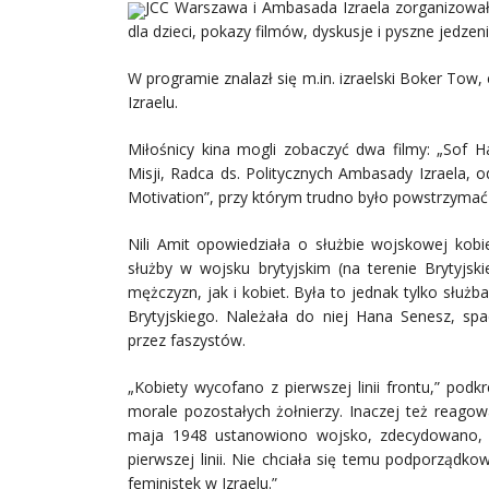
JCC Warszawa i Ambasada Izraela zorganizowały 
dla dzieci, pokazy filmów, dyskusje i pyszne jedzeni
W programie znalazł się m.in. izraelski Boker Tow,
Izraelu.
Miłośnicy kina mogli zobaczyć dwa filmy: „Sof
Misji, Radca ds. Politycznych Ambasady Izraela,
Motivation”, przy którym trudno było powstrzymać
Nili Amit opowiedziała o służbie wojskowej kobie
służby w wojsku brytyjskim (na terenie Brytyjs
mężczyzn, jak i kobiet. Była to jednak tylko sł
Brytyjskiego. Należała do niej Hana Senesz, sp
przez faszystów.
„Kobiety wycofano z pierwszej linii frontu,” podk
morale pozostałych żołnierzy. Inaczej też reagow
maja 1948 ustanowiono wojsko, zdecydowano, ż
pierwszej linii. Nie chciała się temu podporządk
feministek w Izraelu.”