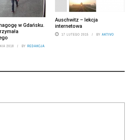
Auschwitz – lekcja
ynagogę w Gdańsku.
internetowa
trzymała
17 LUTEGO 2015
BY
AKTIVO
ego
NIA 2018
BY
REDAKCJA