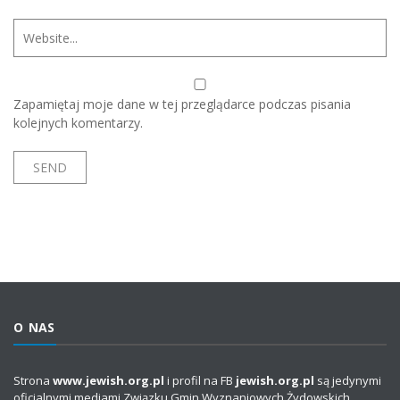
Zapamiętaj moje dane w tej przeglądarce podczas pisania
kolejnych komentarzy.
O NAS
Strona
www.jewish.org.pl
i profil na FB
jewish.org.pl
są jedynymi
oficjalnymi mediami Związku Gmin Wyznaniowych Żydowskich