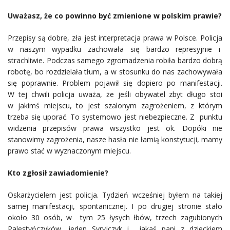
Uważasz, że co powinno być zmienione w polskim prawie?
Przepisy są dobre, zła jest interpretacja prawa w Polsce. Policja
w naszym wypadku zachowała się bardzo represyjnie i
strachliwie. Podczas samego zgromadzenia robiła bardzo dobrą
robotę, bo rozdzielała tłum, a w stosunku do nas zachowywała
się poprawnie. Problem pojawił się dopiero po manifestacji.
W tej chwili policja uważa, że jeśli obywatel zbyt długo stoi
w jakimś miejscu, to jest szalonym zagrożeniem, z którym
trzeba się uporać. To systemowo jest niebezpieczne. Z punktu
widzenia przepisów prawa wszystko jest ok. Dopóki nie
stanowimy zagrożenia, nasze hasła nie łamią konstytucji, mamy
prawo stać w wyznaczonym miejscu.
Kto zgłosił zawiadomienie?
Oskarżycielem jest policja. Tydzień wcześniej byłem na takiej
samej manifestacji, spontanicznej. I po drugiej stronie stało
około 30 osób, w tym 25 łysych łbów, trzech zagubionych
Palestyńczyków, jeden Syryjczyk i jakaś pani z dzieckiem