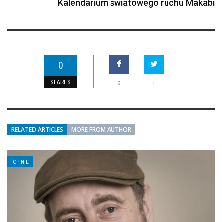
Kalendarium światowego ruchu Makabi
0
SHARES
+
0
RELATED ARTICLES
MORE FROM AUTHOR
OPINIE