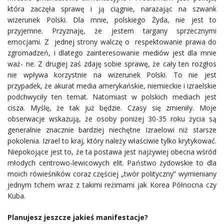
która zaczęła sprawę i ją ciągnie, narażając na szwank
wizerunek Polski. Dla mnie, polskiego Żyda, nie jest to
przyjemne. Przyznaję, że jestem targany sprzecznymi
emocjami. Z jednej strony walczę o respektowanie prawa do
zgromadzeń, i dlatego zainteresowanie mediów jest dla mnie
waż- ne. Z drugiej zaś zdaję sobie sprawę, że cały ten rozgłos
nie wpływa korzystnie na wizerunek Polski. To nie jest
przypadek, że akurat media amerykańskie, niemieckie i izraelskie
podchwyciły ten temat. Natomiast w polskich mediach jest
cisza. Myślę, że tak już będzie. Czasy się zmieniły. Moje
obserwacje wskazują, że osoby poniżej 30-35 roku życia są
generalnie znacznie bardziej niechętne Izraelowi niż starsze
pokolenia. Izrael to kraj, który należy właściwie tylko krytykować.
Niepokojące jest to, że ta postawa jest najżywiej obecna wśród
młodych centrowo-lewicowych elit. Państwo żydowskie to dla
moich rówieśników coraz częściej „twór polityczny” wymieniany
jednym tchem wraz z takimi reżimami jak Korea Północna czy
Kuba.
Planujesz jeszcze jakieś manifestacje?