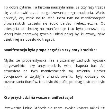
To dobre pytanie. Ta historia nauczyła mnie, że trzy razy trzeba
się zastanowić przed zorganizowaniem zgromadzenia. Warto
policzyć, czy mnie na to stać. Poza tym na manifestacjach
proizraelskich zaczęło się robić bardzo niebezpiecznie. Od
dziesięciu lat chodzę na manifestacje i to była pierwsza, na
której było naprawdę groźnie. Udział policji był kluczowy, tylko
dzięki niej nie doszło do tragedii.
Manifestacja była propalestyńska czy antyizraelska?
Myślę, że propalestyńska, nie słyszeliśmy żadnych wyzwisk
antyizraelskich czy antysemickich, więc chapeau bas. Ale
atmosfera na tych manifestacjach się zmieniła. Oprócz
policjantów w zwykłym umundurowaniu, były oddziały do
rozpraszania tłumów. Nas było 80 osób, po drugiej stronie było
500.
Kto przychodzi na wasze manifestacje?
Przeważnie ludzie, których nie znam, zwykle kojarzę jakieś 5%