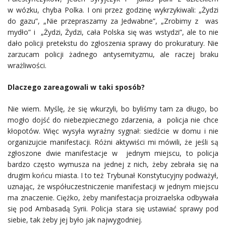
w wózku, chyba Polka. I oni przez godzinę wykrzykiwali: „Żydzi
do gazu”, „Nie przepraszamy za Jedwabne”, „Zrobimy z was
mydło” i „Żydzi, Żydzi, cała Polska się was wstydzi”, ale to nie
dało policji pretekstu do zgłoszenia sprawy do prokuratury. Nie
zarzucam policji żadnego antysemityzmu, ale raczej braku
wrażliwości.
Dlaczego zareagowali w taki sposób?
Nie wiem. Myślę, że się wkurzyli, bo byliśmy tam za długo, bo
mogło dojść do niebezpiecznego zdarzenia, a policja nie chce
kłopotów. Więc wysyła wyraźny sygnał: siedźcie w domu i nie
organizujcie manifestacji. Różni aktywiści mi mówili, że jeśli są
zgłoszone dwie manifestacje w jednym miejscu, to policja
bardzo często wymusza na jednej z nich, żeby zebrała się na
drugim końcu miasta. I to też Trybunał Konstytucyjny podważył,
uznając, że współuczestniczenie manifestacji w jednym miejscu
ma znaczenie. Ciężko, żeby manifestacja proizraelska odbywała
się pod Ambasadą Syrii. Policja stara się ustawiać sprawy pod
siebie, tak żeby jej było jak najwygodniej.