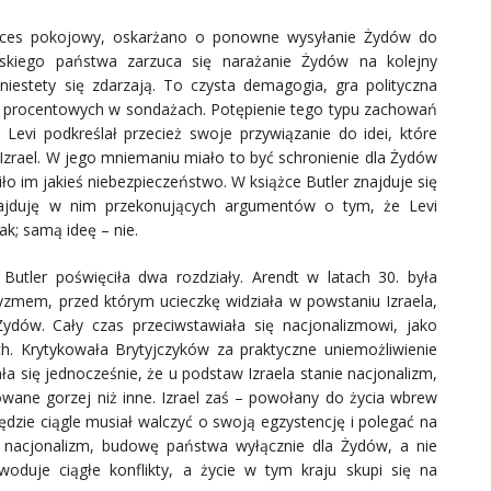
roces pokojowy, oskarżano o ponowne wysyłanie Żydów do
skiego państwa zarzuca się narażanie Żydów na kolejny
 niestety się zdarzają. To czysta demagogia, gra polityczna
 procentowych w sondażach. Potępienie tego typu zachowań
 Levi podkreślał przecież swoje przywiązanie do idei, które
zrael. W jego mniemaniu miało to być schronienie dla Żydów
iło im jakieś niebezpieczeństwo. W książce Butler znajduje się
najduję w nim przekonujących argumentów o tym, że Levi
ak; samą ideę – nie.
Butler poświęciła dwa rozdziały. Arendt w latach 30. była
yzmem, przed którym ucieczkę widziała w powstaniu Izraela,
dów. Cały czas przeciwstawiała się nacjonalizmowi, jako
. Krytykowała Brytyjczyków za praktyczne uniemożliwienie
ła się jednocześnie, że u podstaw Izraela stanie nacjonalizm,
owane gorzej niż inne. Izrael zaś – powołany do życia wbrew
dzie ciągle musiał walczyć o swoją egzystencję i polegać na
y nacjonalizm, budowę państwa wyłącznie dla Żydów, a nie
oduje ciągłe konflikty, a życie w tym kraju skupi się na