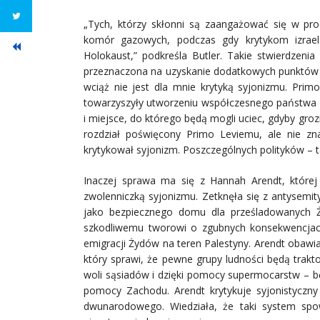
„Tych, którzy skłonni są zaangażować się w p
komór gazowych, podczas gdy krytykom izrael
Holokaust,” podkreśla Butler. Takie stwierdzenia
przeznaczona na uzyskanie dodatkowych punktów
wciąż nie jest dla mnie krytyką syjonizmu. Primo
towarzyszyły utworzeniu współczesnego państwa I
i miejsce, do którego będą mogli uciec, gdyby groz
rozdział poświęcony Primo Leviemu, ale nie z
krytykował syjonizm. Poszczególnych polityków – t
Inaczej sprawa ma się z Hannah Arendt, której 
zwolenniczką syjonizmu. Zetknęła się z antysemit
jako bezpiecznego domu dla prześladowanych Ży
szkodliwemu tworowi o zgubnych konsekwencjach
emigracji Żydów na teren Palestyny. Arendt obawia
który sprawi, że pewne grupy ludności będą trakt
woli sąsiadów i dzięki pomocy supermocarstw – bę
pomocy Zachodu. Arendt krytykuje syjonistyczn
dwunarodowego. Wiedziała, że taki system spow