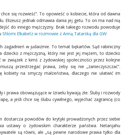
e chce się rozwieść”. To opowieść o kobiecie, która od dawna
. Elizeusz jednak odmawia dania jej getu. To on ma nad nią
odejść do innego mężczyzny. Brak takiego rozwodu powoduje
mu
Shlomi Elkabetz w rozmowie z Anną Tatarską dla GW
:
h zagadnień w judaizmie. To temat bękartów. Sąd rabiniczny
 ma dziecko z mężczyzną, który nie jest jej mężem, to dziecko
ć w związek z kimś z żydowskiej społeczności przez kolejne
muszą przestrzegać prawa, żeby się nie „zanieczyszczać”.
ię kobiety na smyczy małżeństwa, dlaczego nie ułatwić im
dy i prawa obowiązujące w Izraelu bywają złe. Śluby i rozwody
łapę, a jeśli chce się ślubu cywilnego, wyjechać zagranicę (co
m dostarcza powodów do krytyki prowadzonych przez siebie
nia ustawy o żydowskim charakterze państwa. Netanjahu
obywatele są równi, ale „są pewne narodowe prawa tylko dla