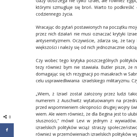
Gazy dostrzega nie tylko Izrael, ale również Egip
którymi szmugluje się broń. Warto to podkreślić
codziennego życia.
Wracając do pytań postawionych na początku moje
przez nich działań nie musi oznaczać krytyki Izr
antysemityzmem. Oczywiście, zdarza się, że tacy 
większości i należy się od nich jednoznacznie odcią
Czy wobec tego krytyka poszczególnych polityków
tezy również bym nie stawiała. Butler pisze, że 
domagając się ich rezygnacji po masakrach w Sabrz
celu usprawiedliwiania izraelskiego militaryzmu. C
„Wiem, ż Izrael został założony przez ludzi taki
numerem z Auschwitz wytatuowanym na przedram
przed wspomnieniem okropności drugiej wojny świa
wiem. Ale wiem również, że dla Begina jest to ulu
0
słuszności,” mówił Levi w jednym z wywiadów. 
izraelskich polityków wciąż straszy społeczeńs
również w przemówieniach izraelskich polityków wy