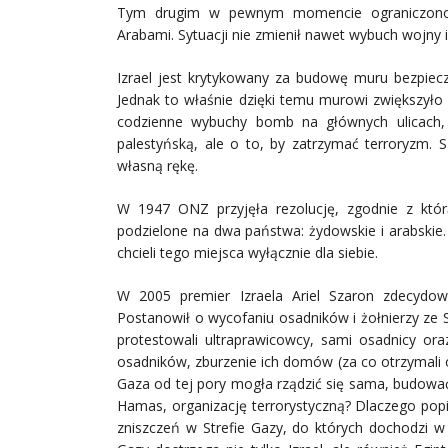
Tym drugim w pewnym momencie ograniczono m
Arabami. Sytuacji nie zmienił nawet wybuch wojny 
Izrael jest krytykowany za budowę muru bezpiecze
Jednak to właśnie dzięki temu murowi zwiększyło 
codzienne wybuchy bomb na głównych ulicach, 
palestyńską, ale o to, by zatrzymać terroryzm. 
własną rękę.
W 1947 ONZ przyjęła rezolucję, zgodnie z któ
podzielone na dwa państwa: żydowskie i arabskie. 
chcieli tego miejsca wyłącznie dla siebie.
W 2005 premier Izraela Ariel Szaron zdecydował
Postanowił o wycofaniu osadników i żołnierzy ze S
protestowali ultraprawicowcy, sami osadnicy oraz
osadników, zburzenie ich domów (za co otrzymali 
Gaza od tej pory mogła rządzić się sama, budowa
Hamas, organizację terrorystyczną? Dlaczego popi
zniszczeń w Strefie Gazy, do których dochodzi 