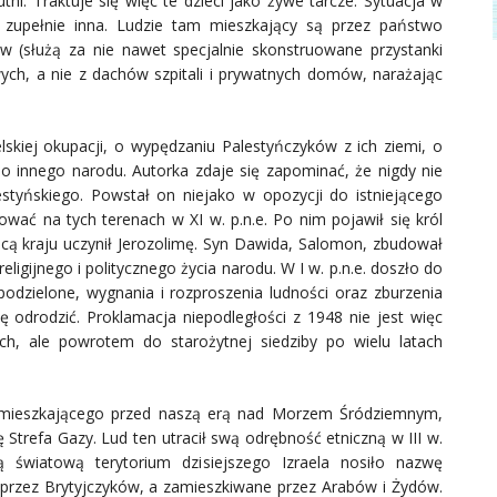
tni. Traktuje się więc te dzieci jako żywe tarcze. Sytuacja w
st zupełnie inna. Ludzie tam mieszkający są przez państwo
w (służą za nie nawet specjalnie skonstruowane przystanki
ych, a nie z dachów szpitali i prywatnych domów, narażając
elskiej okupacji, o wypędzaniu Palestyńczyków z ich ziemi, o
o innego narodu. Autorka zdaje się zapominać, że nigdy nie
estyńskiego. Powstał on niejako w opozycji do istniejącego
anować na tych terenach w XI w. p.n.e. Po nim pojawił się król
licą kraju uczynił Jerozolimę. Syn Dawida, Salomon, zbudował
eligijnego i politycznego życia narodu. W I w. p.n.e. doszło do
podzielone, wygnania i rozproszenia ludności oraz zburzenia
ię odrodzić. Proklamacja niepodległości z 1948 nie jest więc
h, ale powrotem do starożytnej siedziby po wielu latach
u mieszkającego przed naszą erą nad Morzem Śródziemnym,
ę Strefa Gazy. Lud ten utracił swą odrębność etniczną w III w.
ą światową terytorium dzisiejszego Izraela nosiło nazwę
 przez Brytyjczyków, a zamieszkiwane przez Arabów i Żydów.