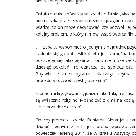
nieustannej obronie granic.
Ostatnio dużo mówi się w Izraelu o filmie „Vivian
nie mieszka już ze swoim mężem i pragnie rozwodu
władzę, to on może decydować, czy pozwoli jej 
kolejny problem, o którym mówi współtwórca fil
„ Trzeba tu wspomnieć o jednym z najtrudniejszyc
szalenie się go boi. Jeśli kobieta jest zamężna i
postrzega się jako bękarta. I ono nie może wejś
dziesięć pokoleń. To oznacza, że społeczności 
Pojawia się zatem pytanie – dlaczego trzyma s
procedury rozwodu, jeśli go pragną?”
Trudno mi krytykować syjonizm jako taki, ale zasa
są wyłącznie religijne. Można żyć z kimś na kocią 
się zdarza dość często).
Obecny premiera Izraela, Beniamin Netanjahu sa
działań. Jednym z nich jest próba wprowadze
powiedział jesienią 2014, że w Izraelu wszyscy 