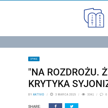
OPINIE
"NA ROZDROŻU. 
KRYTYKA SYJONI
BY
AKTIVO
3 MARCA 2015
3341
0
SHARE: