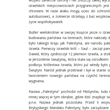
wojsko zaniecha obrony i nie zniszczy takiej wyrzu
izraelskich miejscowościach przygranicznych je
chronieni. W razie ataku mogą uciec do schronó
autobusowe), a żołnierze strzelają z baz wojskow
życie współobywateli.
Butler wielokrotnie w swojej książce pisze o izra
budowaniu państwa na terenach, które należały d
było takiego kraju jak Palestyna, ani narodu pal
Izraela. Pierwszy izraelski król – Saul – zaczął p
Dawid, który zjednoczył 12 plemion Izraela, a sto
w Jerozolimie świątynię, która stała się ośrodkiem r
podboju Królestwa Izraela, któro już wtedy było 
Świątyni. Naród jednak przetrwał i był w stanie s
tworzeniem nowego państwa na czyichś terenac
wygnania.
Nazwa „Palestyna” pochodzi od Filistynów, lud
mniej więcej w tym obrębie, gdzie dziś znajduje si
p.n.e. Nazwa jednak pozostała. Przed II wojn
Brytyjskiego Mandatu Palestyny, było zarządzane