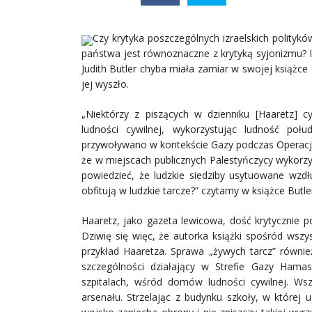
Czy krytyka poszczególnych izraelskich polityk
państwa jest równoznaczne z krytyką syjonizmu? 
Judith Butler chyba miała zamiar w swojej książc
jej wyszło.
„Niektórzy z piszących w dzienniku [Haaretz] cyn
ludności cywilnej, wykorzystując ludność po
przywoływano w kontekście Gazy podczas Operacji P
że w miejscach publicznych Palestyńczycy wykorzy
powiedzieć, że ludzkie siedziby usytuowane wzdł
obfitują w ludzkie tarcze?” czytamy w książce Butle
Haaretz, jako gazeta lewicowa, dość krytycznie p
Dziwię się więc, że autorka książki spośród wszy
przykład Haaretza. Sprawa „żywych tarcz” również
szczególności działający w Strefie Gazy Hamas,
szpitalach, wśród domów ludności cywilnej. Wsz
arsenału. Strzelając z budynku szkoły, w której u