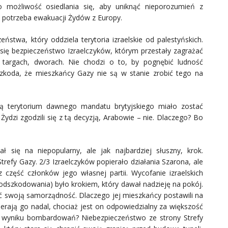
ożliwość osiedlania się, aby uniknąć nieporozumień z
i potrzeba ewakuacji Żydów z Europy.
ństwa, który oddziela terytoria izraelskie od palestyńskich.
się bezpieczeństwo Izraelczyków, którym przestały zagrażać
targach, dworach. Nie chodzi o to, by pognębić ludność
Szkoda, że mieszkańcy Gazy nie są w stanie zrobić tego na
rą terytorium dawnego mandatu brytyjskiego miało zostać
Żydzi zgodzili się z tą decyzją, Arabowie – nie. Dlaczego? Bo
 się na niepopularny, ale jak najbardziej słuszny, krok.
trefy Gazy. 2/3 Izraelczyków popierało działania Szarona, ale
 część członków jego własnej partii. Wycofanie izraelskich
odszkodowania) było krokiem, który dawał nadzieję na pokój.
ć swoją samorządność. Dlaczego jej mieszkańcy postawili na
erają go nadal, chociaż jest on odpowiedzialny za większość
w wyniku bombardowań? Niebezpieczeństwo ze strony Strefy