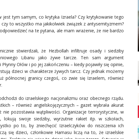
ów jest tym samym, co krytyka Izraela? Czy krytykowanie tego
I czy to wszystko ma jakikolwiek związek z antysemityzmem?
e odpowiedzieć na te pytana, ale mam wrażenie, że nie bardzo
icznie stwierdzali, że Hezbollah infiltruje osady i siedziby
łudniowego Libanu jako żywe tarcze. Ten sam argument
łynny Ołów i po jej zakończeniu – kiedy pojawiły się opinie,
stują dzieci w charakterze żywych tarcz. Czy jednak możemy
uż północnej granicy czegoś, co zwie się Izraelem, również
r.
odchodzi do izraelskiego nacjonalizmu oraz obecnego rządu.
stkich – również angielskojęzycznych – gazet wybrała akurat
 nie pozostawia wątpliwości. Organizacje terrorystyczne, w
 lokują swoje siedziby, wyrzutnie rakiet itp. w szkołach,
ystko po to, by zniechęcić Izraelczyków do niszczenia ich
czą się dzieci, członkowie Hamasu liczą na to, że izraelskie