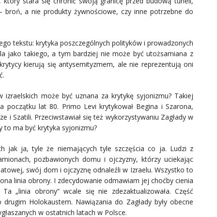
t, który stara się chronić swoją granicę przed budową tuneli,
 – broń, a nie produkty żywnościowe, czy inne potrzebne do
go tekstu: krytyka poszczególnych polityków i prowadzonych
aela jako takiego, a tym bardziej nie może być utożsamiana z
krytycy kierują się antysemityzmem, ale nie reprezentują oni
ć.
 izraelskich może być uznana za krytykę syjonizmu? Takiej
na początku lat 80. Primo Levi krytykował Begina i Szarona,
e i Szatili. Przeciwstawiał się też wykorzystywaniu Zagłady w
zy to ma być krytyka syjonizmu?
ch jak ja, tyle że niemających tyle szczęścia co ja. Ludzi z
ionach, pozbawionych domu i ojczyzny, którzy uciekając
towej, swój dom i ojczyznę odnaleźli w Izraelu. Wszystko to
biona linia obrony. I zdecydowanie odmawiam jej choćby cienia
Ta „linia obrony” wcale się nie zdezaktualizowała. Część
two drugim Holokaustem. Nawiązania do Zagłady były obecne
głaszanych w ostatnich latach w Polsce.