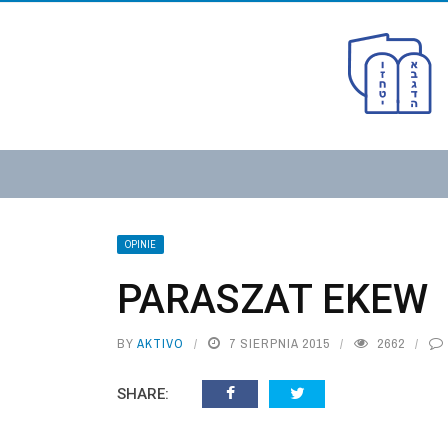
OPINIE
PARASZAT EKEW
BY
AKTIVO
7 SIERPNIA 2015
2662
SHARE: