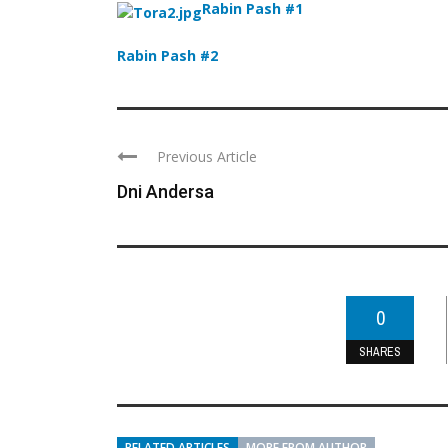
Rabin Pash #1
Rabin Pash #2
Previous Article
Dni Andersa
0
SHARES
RELATED ARTICLES
MORE FROM AUTHOR