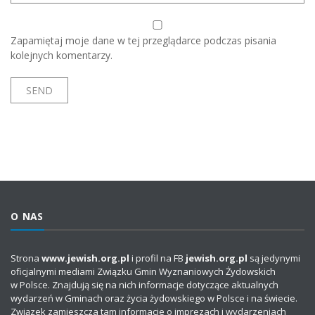
Zapamiętaj moje dane w tej przeglądarce podczas pisania
kolejnych komentarzy.
O NAS
Strona
www.jewish.org.pl
i profil na FB
jewish.org.pl
są jedynymi
oficjalnymi mediami Związku Gmin Wyznaniowych Żydowskich
w Polsce. Znajdują się na nich informacje dotyczące aktualnych
wydarzeń w Gminach oraz życia żydowskiego w Polsce i na świecie.
Związek zamieszcza tam informacje o imprezach i wydarzeniach