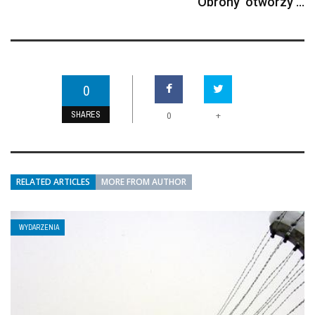
Obrony otworzy ...
0
SHARES
+
0
RELATED ARTICLES
MORE FROM AUTHOR
WYDARZENIA