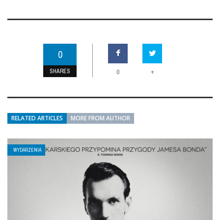
0
SHARES
+
0
RELATED ARTICLES
MORE FROM AUTHOR
WYDARZENIA