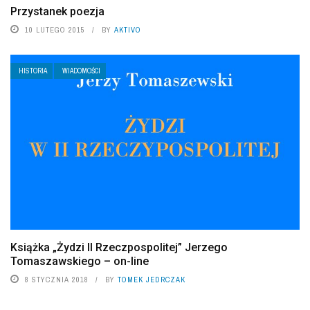
Przystanek poezja
10 LUTEGO 2015
BY
AKTIVO
HISTORIA
WIADOMOŚCI
Książka „Żydzi II Rzeczpospolitej” Jerzego
Tomaszawskiego – on-line
8 STYCZNIA 2018
BY
TOMEK JEDRCZAK