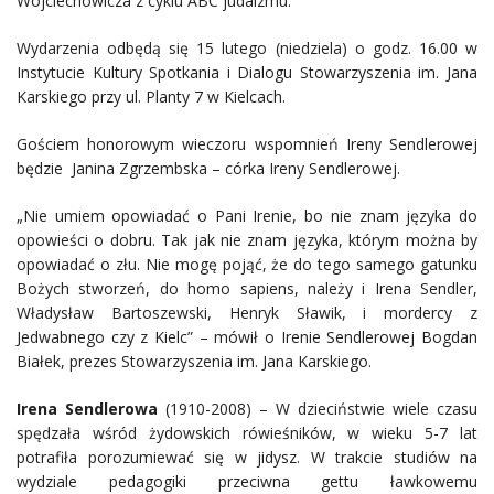
Wojciechowicza z cyklu ABC judaizmu.
Wydarzenia odbędą się 15 lutego (niedziela) o godz. 16.00 w
Instytucie Kultury Spotkania i Dialogu Stowarzyszenia im. Jana
Karskiego przy ul. Planty 7 w Kielcach.
Gościem honorowym wieczoru wspomnień Ireny Sendlerowej
będzie Janina Zgrzembska – córka Ireny Sendlerowej.
„Nie umiem opowiadać o Pani Irenie, bo nie znam języka do
opowieści o dobru. Tak jak nie znam języka, którym można by
opowiadać o złu. Nie mogę pojąć, że do tego samego gatunku
Bożych stworzeń, do homo sapiens, należy i Irena Sendler,
Władysław Bartoszewski, Henryk Sławik, i mordercy z
Jedwabnego czy z Kielc” – mówił o Irenie Sendlerowej Bogdan
Białek, prezes Stowarzyszenia im. Jana Karskiego.
Irena Sendlerowa
(1910-2008) – W dzieciństwie wiele czasu
spędzała wśród żydowskich rówieśników, w wieku 5-7 lat
potrafiła porozumiewać się w jidysz. W trakcie studiów na
wydziale pedagogiki przeciwna gettu ławkowemu