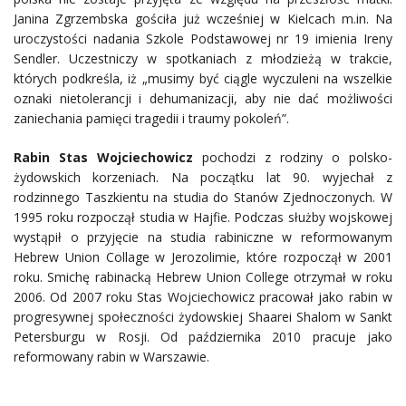
Janina Zgrzembska gościła już wcześniej w Kielcach m.in. Na
uroczystości nadania Szkole Podstawowej nr 19 imienia Ireny
Sendler. Uczestniczy w spotkaniach z młodzieżą w trakcie,
których podkreśla, iż „musimy być ciągle wyczuleni na wszelkie
oznaki nietolerancji i dehumanizacji, aby nie dać możliwości
zaniechania pamięci tragedii i traumy pokoleń”.
Rabin Stas Wojciechowicz
pochodzi z rodziny o polsko-
żydowskich korzeniach. Na początku lat 90. wyjechał z
rodzinnego Taszkientu na studia do Stanów Zjednoczonych. W
1995 roku rozpoczął studia w Hajfie. Podczas służby wojskowej
wystąpił o przyjęcie na studia rabiniczne w reformowanym
Hebrew Union Collage w Jerozolimie, które rozpoczął w 2001
roku. Smichę rabinacką Hebrew Union College otrzymał w roku
2006. Od 2007 roku Stas Wojciechowicz pracował jako rabin w
progresywnej społeczności żydowskiej Shaarei Shalom w Sankt
Petersburgu w Rosji. Od października 2010 pracuje jako
reformowany rabin w Warszawie.