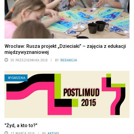
Wrocław: Rusza projekt „Dzieciaki” – zajęcia z edukacji
międzywyznaniowej
25 PAŹDZIERNIKA 2018
BY
REDAKCJA
WYDARZENIA
"Żyd, a kto to?"
17 MARCA 2015
BY
AKTIVO