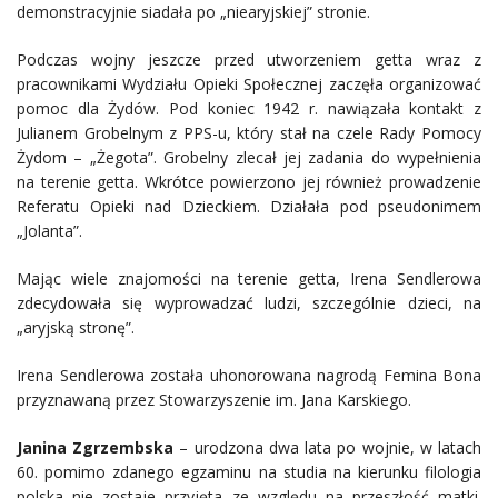
demonstracyjnie siadała po „niearyjskiej” stronie.
Podczas wojny jeszcze przed utworzeniem getta wraz z
pracownikami Wydziału Opieki Społecznej zaczęła organizować
pomoc dla Żydów. Pod koniec 1942 r. nawiązała kontakt z
Julianem Grobelnym z PPS-u, który stał na czele Rady Pomocy
Żydom – „Żegota”. Grobelny zlecał jej zadania do wypełnienia
na terenie getta. Wkrótce powierzono jej również prowadzenie
Referatu Opieki nad Dzieckiem. Działała pod pseudonimem
„Jolanta”.
Mając wiele znajomości na terenie getta, Irena Sendlerowa
zdecydowała się wyprowadzać ludzi, szczególnie dzieci, na
„aryjską stronę”.
Irena Sendlerowa została uhonorowana nagrodą Femina Bona
przyznawaną przez Stowarzyszenie im. Jana Karskiego.
Janina Zgrzembska
– urodzona dwa lata po wojnie, w latach
60. pomimo zdanego egzaminu na studia na kierunku filologia
polska nie zostaje przyjęta ze względu na przeszłość matki.