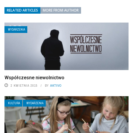
RELATED ARTICLES
MORE FROM AUTHOR
WYDARZENIA
Współczesne niewolnictwo
2 KWIETNIA 2015
BY
AKTIVO
KULTURA
WYDARZENIA