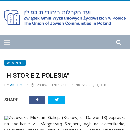
WYDARZENIA
"HISTORIE Z POLESIA"
BY
AKTIVO
20 KWIETNIA 2015
2568
0
SHARE:
Żydowskie Muzeum Galicja (Kraków, ul. Dajwór 18) zaprasza
na spotkanie z Małgorzatą Szejnert, wybitną dziennikarką,