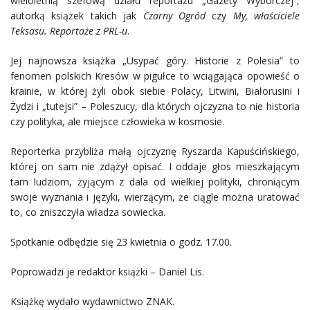
wieloletnią szefową działu reportażu „Gazety Wyborczej”,
autorką książek takich jak
Czarny Ogród
czy
My, właściciele
Teksasu. Reportaże z PRL-u
.
Jej najnowsza książka „Usypać góry. Historie z Polesia” to
fenomen polskich Kresów w pigułce to wciągająca opowieść o
krainie, w której żyli obok siebie Polacy, Litwini, Białorusini i
Żydzi i „tutejsi” – Poleszucy, dla których ojczyzna to nie historia
czy polityka, ale miejsce człowieka w kosmosie.
Reporterka przybliża małą ojczyznę Ryszarda Kapuścińskiego,
której on sam nie zdążył opisać. I oddaje głos mieszkającym
tam ludziom, żyjącym z dala od wielkiej polityki, chroniącym
swoje wyznania i języki, wierzącym, że ciągle można uratować
to, co zniszczyła władza sowiecka.
Spotkanie odbędzie się 23 kwietnia o godz. 17.00.
Poprowadzi je redaktor książki – Daniel Lis.
Książkę wydało wydawnictwo ZNAK.