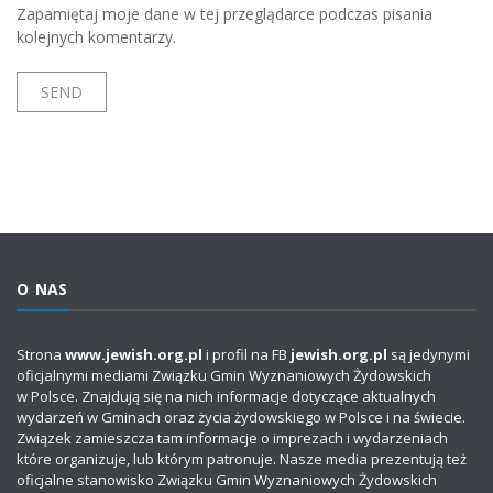
Zapamiętaj moje dane w tej przeglądarce podczas pisania
kolejnych komentarzy.
O NAS
Strona
www.jewish.org.pl
i profil na FB
jewish.org.pl
są jedynymi
oficjalnymi mediami Związku Gmin Wyznaniowych Żydowskich
w Polsce. Znajdują się na nich informacje dotyczące aktualnych
wydarzeń w Gminach oraz życia żydowskiego w Polsce i na świecie.
Związek zamieszcza tam informacje o imprezach i wydarzeniach
które organizuje, lub którym patronuje. Nasze media prezentują też
oficjalne stanowisko Związku Gmin Wyznaniowych Żydowskich