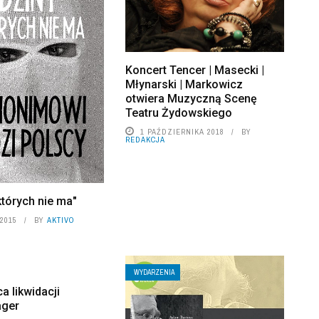
Koncert Tencer | Masecki |
Młynarski | Markowicz
otwiera Muzyczną Scenę
Teatru Żydowskiego
1 PAŹDZIERNIKA 2018
BY
REDAKCJA
których nie ma"
2015
BY
AKTIVO
WYDARZENIA
a likwidacji
ager