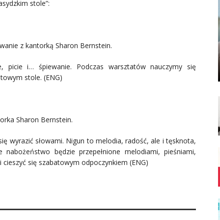
sydzkim stole”:
wanie z kantorką Sharon Bernstein.
e, picie i… śpiewanie. Podczas warsztatów nauczymy się
batowym stole. (ENG)
orka Sharon Bernstein.
się wyrazić słowami. Nigun to melodia, radość, ale i tęsknota,
e nabożeństwo będzie przepełnione melodiami, pieśniami,
ni cieszyć się szabatowym odpoczynkiem (ENG)