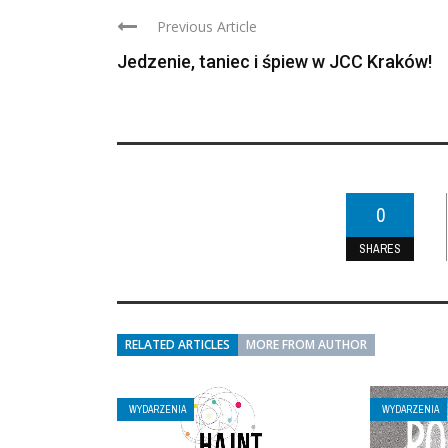
Previous Article
Jedzenie, taniec i śpiew w JCC Kraków!
0
SHARES
RELATED ARTICLES
MORE FROM AUTHOR
WYDARZENIA
WYDARZENIA