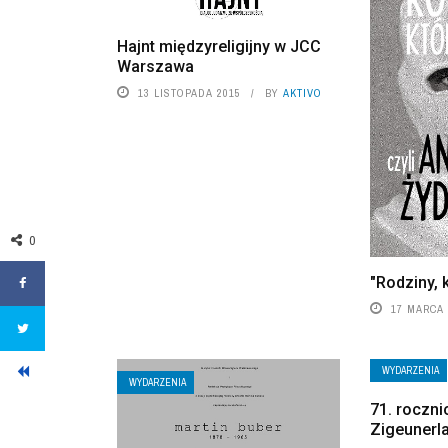
Hajnt międzyreligijny w JCC
Warszawa
13 LISTOPADA 2015
BY
AKTIVO
0
"Rodziny, 
17 MARCA 
WYDARZENIA
WYDARZENIA
71. rocznic
Zigeunerl