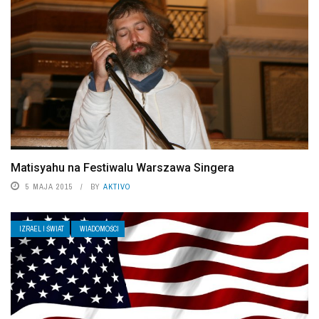
Matisyahu na Festiwalu Warszawa Singera
5 MAJA 2015
BY
AKTIVO
IZRAEL I ŚWIAT
WIADOMOŚCI