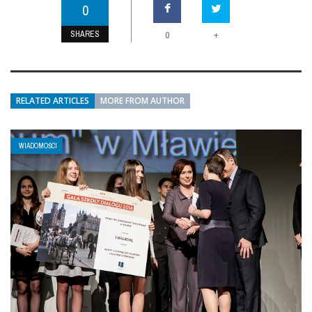
0
SHARES
+
0
RELATED ARTICLES
MORE FROM AUTHOR
WIADOMOŚCI