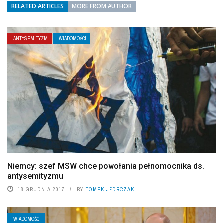
RELATED ARTICLES
MORE FROM AUTHOR
ANTYSEMITYZM
WIADOMOŚCI
Niemcy: szef MSW chce powołania pełnomocnika ds.
antysemityzmu
18 GRUDNIA 2017
BY
TOMEK JEDRCZAK
WIADOMOŚCI