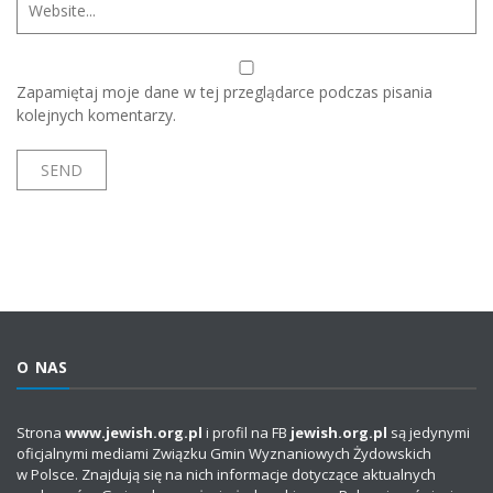
Zapamiętaj moje dane w tej przeglądarce podczas pisania
kolejnych komentarzy.
O NAS
Strona
www.jewish.org.pl
i profil na FB
jewish.org.pl
są jedynymi
oficjalnymi mediami Związku Gmin Wyznaniowych Żydowskich
w Polsce. Znajdują się na nich informacje dotyczące aktualnych