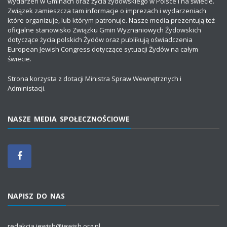
wydarzeń w Gminach oraz życia żydowskiego w Polsce i na świecie.
Związek zamieszcza tam informacje o imprezach i wydarzeniach
które organizuje, lub którym patronuje. Nasze media prezentują też
oficjalne stanowisko Związku Gmin Wyznaniowych Żydowskich
dotyczące życia polskich Żydów oraz publikują oświadczenia
European Jewish Congress dotyczące sytuacji Żydów na całym
świecie.
Strona korzysta z dotacji Ministra Spraw Wewnętrznych i
Administacji.
NASZE MEDIA SPOŁECZNOŚCIOWE
NAPISZ DO NAS
redakcja.jewish@jewish.org.pl