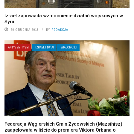
Izrael zapowiada wzmocnienie działań wojskowych w
Syrii
20 GRUDNIA 2018
BY
REDAKCJA
ANTYSEMITYZM
IZRAEL I ŚWIAT
WIADOMOŚCI
Federacja Węgierskich Gmin Żydowskich (Mazsihisz)
zaapelowała w liście do premiera Viktora Orbana o