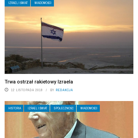
IZRAEL I ŚWIAT
WIADOMOŚCI
Trwa ostrzał rakietowy Izraela
12 LISTOPADA 2018
BY
REDAKCJA
HISTORIA
IZRAEL I ŚWIAT
SPOŁECZNOŚĆ
WIADOMOŚCI