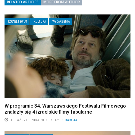
RELATED ARTICLES
MORE FROM AUTHOR
IZRAEL I ŚWIAT
KULTURA
WYDARZENIA
W programie 34. Warszawskiego Festiwalu Filmowego
znalazły się 4 izraelskie filmy fabularne
11 PAŹDZIERNIKA 2018
BY
REDAKCJA