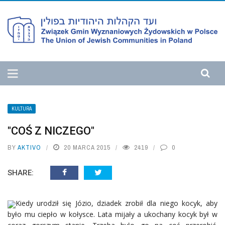
KULTURA
"COŚ Z NICZEGO"
BY
AKTIVO
20 MARCA 2015
2419
0
SHARE:
Kiedy urodził się Józio, dziadek zrobił dla niego kocyk, aby
było mu ciepło w kołysce. Lata mijały a ukochany kocyk był w