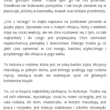
coraz gorszym stanie. Trzeba było go na coś przerobić.
Dziadkowi nie brakowało pomysłów. I tak kocyk zamienił się w
płaszczyk, później w kamizelkę, krawat oraz kolejne przedmioty.
„Coś z niczego” to bajka napisana na podstawie piosenki w
języku jidysz. Opowiada ona o małym chłopcu, który z wiekiem
staje się coraz większy, ale nie chce rozstawać się z tym, co lubi
najbardziej i do czego jest przywiązany. Chce zachować
najukochańszą pamiątkę z dzieciństwa. Dlatego trzeba ją co
jakiś czas zamieniać w coś innego, bardziej użytecznego i
przydatnego dla chłopca w jego wieku.
To historia o rodzinie, która jest ze sobą bardzo zżyta. Wszyscy
mieszkają w jednym domu, pod którego podłogą żyje rodzina
myszy, wiodąca wcale nie nudniejsze życie od głównych
bohaterów książki.
To, co w książce najbardziej zachwyca, to ilustracje. Trudno się
od nich oderwać, wyszukując coraz to nowe szczegóły. Jest tu
cała rodzina, ich dom, miasteczko, w którym mieszkają. Jest
praca i rozrywka. Jest kolacja szabatowa i szkolne obowiązki.