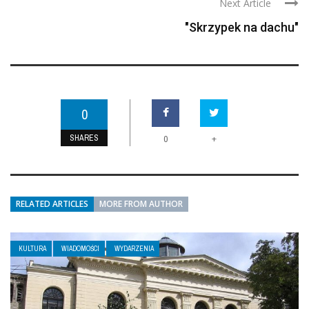
Next Article
"Skrzypek na dachu"
0
SHARES
+
0
RELATED ARTICLES
MORE FROM AUTHOR
KULTURA
WIADOMOŚCI
WYDARZENIA