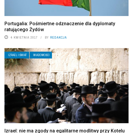
Portugalia: Pośmiertne odznaczenie dla dyplomaty
ratującego Żydów
4 KWIETNIA 2017
BY
REDAKCJA
IZRAEL I ŚWIAT
WIADOMOŚCI
Izrael: nie ma zgody na egalitarne modlitwy przy Kotelu