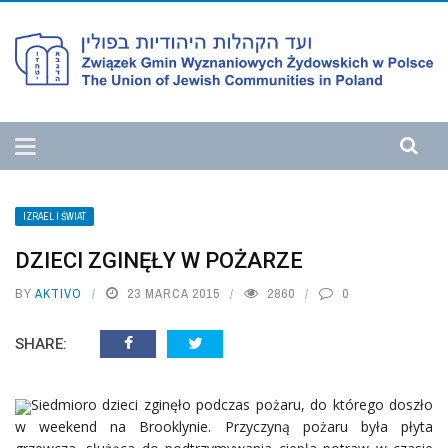
IZRAEL I ŚWIAT
DZIECI ZGINĘŁY W POŻARZE
BY
AKTIVO
23 MARCA 2015
2860
0
SHARE:
Siedmioro dzieci zginęło podczas pożaru, do którego doszło
w weekend na Brooklynie. Przyczyną pożaru była płyta