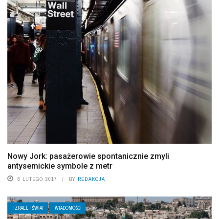
Nowy Jork: pasażerowie spontanicznie zmyli
antysemickie symbole z metr
6 LUTEGO 2017
BY
REDAKCJA
IZRAEL I ŚWIAT
WIADOMOŚCI