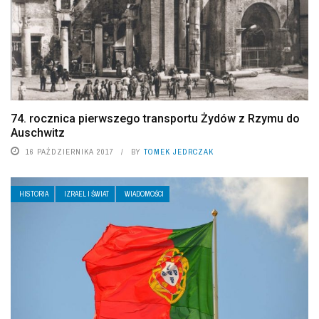
74. rocznica pierwszego transportu Żydów z Rzymu do
Auschwitz
16 PAŹDZIERNIKA 2017
BY
TOMEK JEDRCZAK
HISTORIA
IZRAEL I ŚWIAT
WIADOMOŚCI