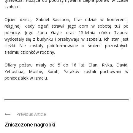
grzewcza, służąca do podtrzymywania ciepła potraw w czasie
szabatu.
Ojciec dzieci, Gabriel Sassoon, brał udział w konferencji
religijnej, kiedy ogień strawił jego dom w sobotę tuż po
północy. Jego żona Gayle oraz 15-letnia córka Tzipora
wydostały się z budynku i przebywają w szpitalu. Ich stan jest
ciężki. Nie zostały poinformowane o śmierci pozostałych
siedmiu członków rodziny.
Ofiary pożaru miały od 5 do 16 lat. Elian, Rivka, David,
Yehoshua, Moshe, Sarah, Ya-akov zostali pochowani w
poniedziałek w Izraelu.
Previous Article
Zniszczone nagrobki