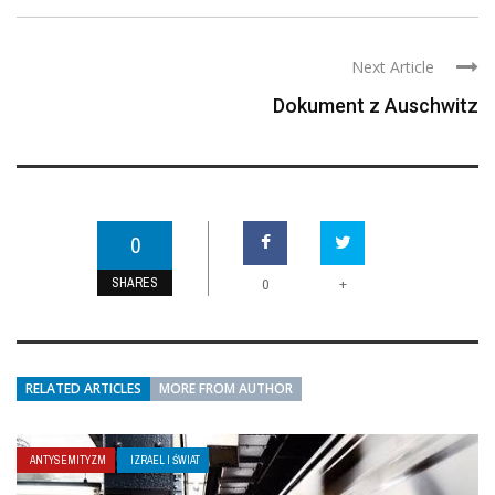
Next Article
Dokument z Auschwitz
0
SHARES
+
0
RELATED ARTICLES
MORE FROM AUTHOR
ANTYSEMITYZM
IZRAEL I ŚWIAT