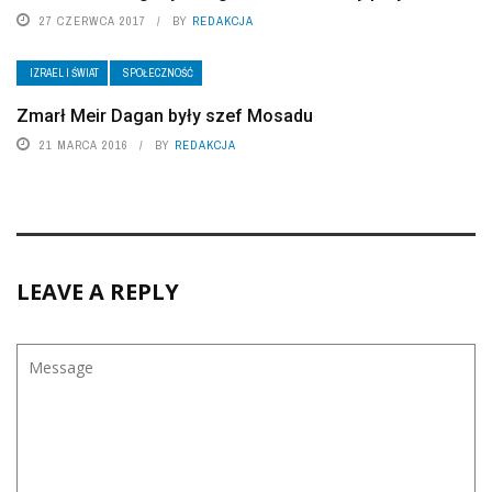
27 CZERWCA 2017
BY
REDAKCJA
IZRAEL I ŚWIAT
SPOŁECZNOŚĆ
Zmarł Meir Dagan były szef Mosadu
21 MARCA 2016
BY
REDAKCJA
LEAVE A REPLY