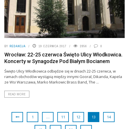
BY
REDAKCJA
19 CZERWCA 2017
2856
0
Wrocław: 22-25 czerwca Święto Ulicy Włodkowica.
Koncerty w Synagodze Pod Białym Bocianem
Święto Ulicy Włodkowica odbędzie się w dniach 22-25 czerwca, w
ramach obchodów wystąpią między innymi Gooral, Dikanda, Kapela
ze Wsi Warszawa, Marko Markowic Brass Band, The ...
READ MORE
1
…
11
12
13
14