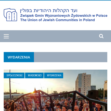
WYDARZENIA
SPOŁECZNOŚĆ
WIADOMOŚCI
WYDARZENIA