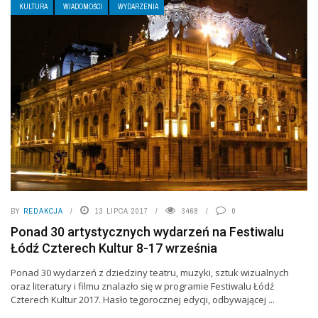
KULTURA
WIADOMOŚCI
WYDARZENIA
BY
REDAKCJA
13 LIPCA 2017
3468
0
Ponad 30 artystycznych wydarzeń na Festiwalu
Łódź Czterech Kultur 8-17 września
Ponad 30 wydarzeń z dziedziny teatru, muzyki, sztuk wizualnych
oraz literatury i filmu znalazło się w programie Festiwalu Łódź
Czterech Kultur 2017. Hasło tegorocznej edycji, odbywającej ...