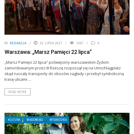
BY
REDAKCJA
22 LIPCA 2017
3367
0
Warszawa: „Marsz Pamięci 22 lipca”
„Marsz Pamięci 22 lipca” poświęcony warszawskim Żydom
zamordowanym przez III Rzeszę rozpoczął się na Umschlagplatz
skąd ruszały transporty do obozów zagłady i przebył symboliczną
trasę ulicami ...
READ MORE
KULTURA
WIADOMOŚCI
WYDARZENIA