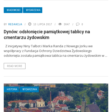
WIADOMOŚCI
WYDARZENIA
BY
REDAKCJA
13 LIPCA 2017
2647
0
Dynów: odsłonięcie pamiątkowej tablicy na
cmentarzu żydowskim
Z inicjatywy Niny Talbot i Marka Randa z Nowego Jorku we
współpracy z Fundacja Ochrony Dziedzictwa Żydowskiego
odsłonięta została pamiątkowa tablica na cmentarzu żydowskim w ...
READ MORE
HISTORIA
WYDARZENIA