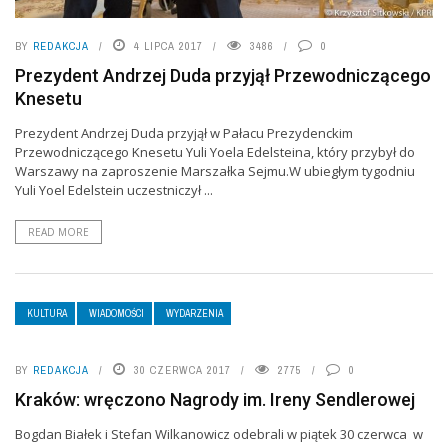
BY
REDAKCJA
4 LIPCA 2017
3486
0
Prezydent Andrzej Duda przyjął Przewodniczącego
Knesetu
Prezydent Andrzej Duda przyjął w Pałacu Prezydenckim
Przewodniczącego Knesetu Yuli Yoela Edelsteina, który przybył do
Warszawy na zaproszenie Marszałka Sejmu.W ubiegłym tygodniu
Yuli Yoel Edelstein uczestniczył ...
READ MORE
KULTURA
WIADOMOŚCI
WYDARZENIA
BY
REDAKCJA
30 CZERWCA 2017
2775
0
Kraków: wręczono Nagrody im. Ireny Sendlerowej
Bogdan Białek i Stefan Wilkanowicz odebrali w piątek 30 czerwca w