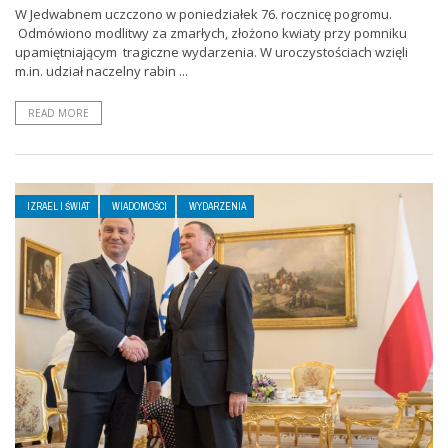
W Jedwabnem uczczono w poniedziałek 76. rocznicę pogromu.
Odmówiono modlitwy za zmarłych, złożono kwiaty przy pomniku
upamiętniającym tragiczne wydarzenia. W uroczystościach wzięli
m.in. udział naczelny rabin ...
READ MORE
IZRAEL I ŚWIAT
WIADOMOŚCI
WYDARZENIA