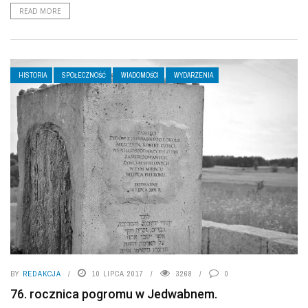
READ MORE
HISTORIA
SPOŁECZNOŚĆ
WIADOMOŚCI
WYDARZENIA
BY
REDAKCJA
10 LIPCA 2017
3268
0
76. rocznica pogromu w Jedwabnem.