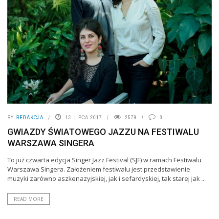
BY
REDAKCJA
13 LIPCA 2017
2579
0
GWIAZDY ŚWIATOWEGO JAZZU NA FESTIWALU
WARSZAWA SINGERA
To już czwarta edycja Singer Jazz Festival (SJF) w ramach Festiwalu
Warszawa Singera. Założeniem festiwalu jest przedstawienie
muzyki zarówno aszkenazyjskiej, jak i sefardyskiej, tak starej jak ...
READ MORE